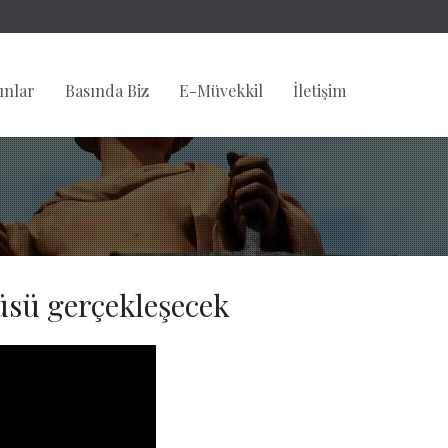
ınlar
Basında Biz
E-Müvekkil
İletişim
rüsü gerçekleşecek