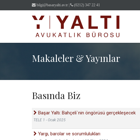
bilgi@basaryalti.av.tr
|
(0212) 347 22 41
Makaleler & Yayınlar
Basında Biz
Başar Yaltı: Bahçeli`nin öngörüsü gerçekleşecek
TELE 1 - Ocak 2025
Yargı, barolar ve sorumlulukları