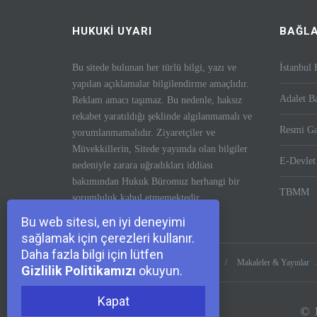
HUKUKİ UYARI
BAĞLA
Bu sitede bulunan her türlü bilgi, yazı ve
İstanbul 
yapılan açıklamalar bilgilendirme amaçlıdır.
Adalet Ba
Reklam amacı taşımaz. Bu nedenle, haksız
rekabet yaratıldığı şeklinde algılanmamalı ve
Resmi Ga
yorumlanmamalıdır. Ziyaretçiler ve
Müvekkillerin, Sitede yayımda olan bilgiler
E-Devlet
nedeniyle zarara uğradıkları iddiası
bakımından Hukuk Büromuz herhangi bir
TBMM
sorumluluk kabul etmemektedir.
Bu web sitesi, en iyi deneyimi
sağlamak için çerezleri kullanır.
Daha fazla bilgi için lütfen
Anasayfa
Hakkımızda
Kadromuz
Makaleler & Yayınlar
Gizlilik Politikamızı
okuyun.
Kapat
© 1