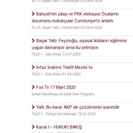
Av. Dr. Başar Yaltı / Cumhuriyet 05 Ekim 2024
Bahçeli’nin çıkışı ve PKK elebaşısı Öcalan’ın
durumunu hukukçular Cumhuriyet’e anlattı
Av. Dr. Başar Yaltı / Cumhuriyet 23 Ekim 2024
Başar Yaltı: Feyzioğlu, siyasal iktidarın eğilimine
uygun davranıyor ama bu yetmiyor
TELE 1 - Gün Ortası 15.07.2020
İnfaz İndirimi Teklifi Meclis`te
TELE 1 - Gün Ortası 01.04.2020
Fox Tv 17 Mart 2020
İsmail Küçükkaya ile Çalar Saat Programı
Yaltı: Bu karar AKP`de çözülmenin işaretidir
TELE 1 - Türkiye`nin Geleceği 19.02.2020
Kanal t - HUKUKİ BAKIŞ