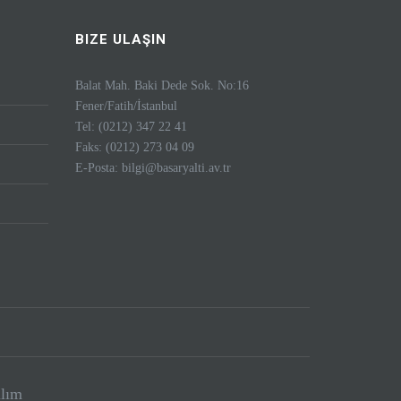
BIZE ULAŞIN
Balat Mah. Baki Dede Sok. No:16
Fener/Fatih/İstanbul
Tel: (0212) 347 22 41
Faks: (0212) 273 04 09
E-Posta:
bilgi@basaryalti.av.tr
ılım