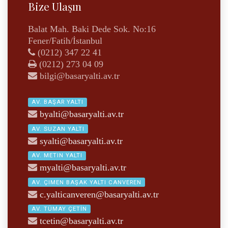
Bize Ulaşın
Balat Mah. Baki Dede Sok. No:16
Fener/Fatih/İstanbul
(0212) 347 22 41
(0212) 273 04 09
bilgi@basaryalti.av.tr
AV. BAŞAR YALTI
byalti@basaryalti.av.tr
AV. SUZAN YALTI
syalti@basaryalti.av.tr
AV. METIN YALTI
myalti@basaryalti.av.tr
AV. ÇIMEN BAŞAK YALTI CANVEREN
c.yalticanveren@basaryalti.av.tr
AV. TÜMAY ÇETİN
tcetin@basaryalti.av.tr