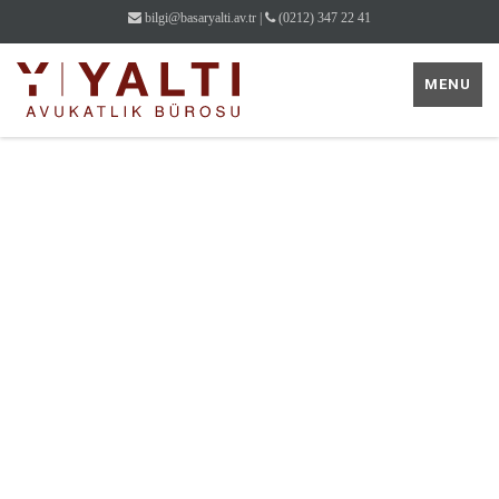
bilgi@basaryalti.av.tr
|
(0212) 347 22 41
MENU