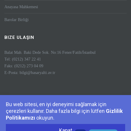
Anayasa Mahkemesi
Barolar Birliği
BIZE ULAŞIN
Balat Mah. Baki Dede Sok. No:16 Fener/Fatih/İstanbul
Tel: (0212) 347 22 41
Faks: (0212) 273 04 09
E-Posta:
bilgi@basaryalti.av.tr
Bu web sitesi, en iyi deneyimi sağlamak için
Anasayfa
Hakkımızda
Kadromuz
Makaleler & Yayınlar
İletişim
çerezleri kullanır. Daha fazla bilgi için lütfen
Gizlilik
Politikamızı
okuyun.
© 1986-2026 Yaltı Avukatlık, Tüm Hakları Saklıdır.
Kapat