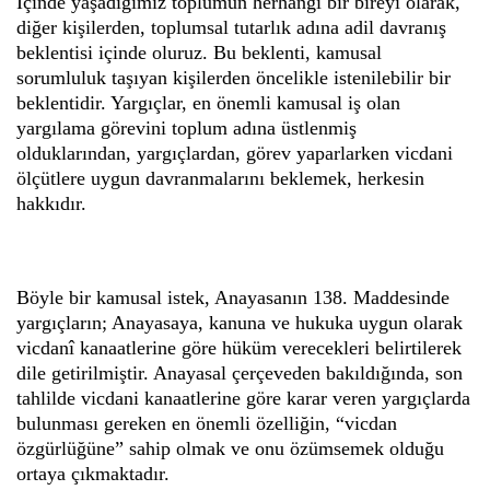
İçinde yaşadığımız toplumun herhangi bir bireyi olarak,
diğer kişilerden, toplumsal tutarlık adına adil davranış
beklentisi içinde oluruz. Bu beklenti, kamusal
sorumluluk taşıyan kişilerden öncelikle istenilebilir bir
beklentidir. Yargıçlar, en önemli kamusal iş olan
yargılama görevini toplum adına üstlenmiş
olduklarından, yargıçlardan, görev yaparlarken vicdani
ölçütlere uygun davranmalarını beklemek, herkesin
hakkıdır.
Böyle bir kamusal istek, Anayasanın 138. Maddesinde
yargıçların; Anayasaya, kanuna ve hukuka uygun olarak
vicdanî kanaatlerine göre hüküm verecekleri belirtilerek
dile getirilmiştir. Anayasal çerçeveden bakıldığında, son
tahlilde vicdani kanaatlerine göre karar veren yargıçlarda
bulunması gereken en önemli özelliğin, “vicdan
özgürlüğüne” sahip olmak ve onu özümsemek olduğu
ortaya çıkmaktadır.