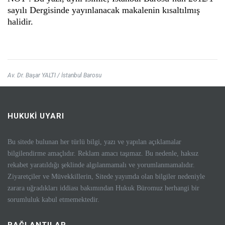
sayılı Dergisinde yayınlanacak makalenin kısaltılmış
halidir.
Av. Dr. Başar YALTI / İstanbul Barosu
HUKUKİ UYARI
Bu sitede bulunan her türlü bilgi, yazı ve yapılan açıklamalar
bilgilendirme amaçlıdır. Reklam amacı taşımaz. Bu nedenle, haksız
rekabet yaratıldığı şeklinde algılanmamalı ve yorumlanmamalıdır.
Ziyaretçiler ve Müvekkillerin, Sitede yayımda olan bilgiler nedeniyle
zarara uğradıkları iddiası bakımından Hukuk Büromuz herhangi bir
sorumluluk kabul etmemektedir.