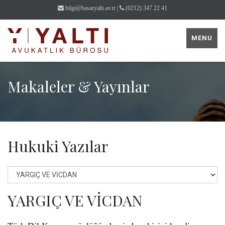
bilgi@basaryalti.av.tr
|
(0212) 347 22 41
MENU
Makaleler & Yayınlar
Hukuki Yazılar
YARGIÇ VE VİCDAN