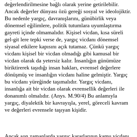
değerlendirilmesine bağlı olarak yerine getirilebilir.
Ancak değerler dünyası özü gereği sosyal ve ideolojiktir.
Bu nedenle yargıç, davranışlarını, günübirlik veya
dönemsel eğilimlere, politik tutumlara uyumlaştırma
gayreti içinde olmamalıdır. Kişisel vicdan, kısa süreli
gel-git lere tepki verse de, yargıç vicdanı dönemsel
siyasal etkilere kapısını açık tutamaz. Çünkü yargıç
vicdanı kişisel bir vicdan olmadığı gibi kamusal bir
vicdan olarak da yetersiz kalır. İnsanlığın günümüze
biriktirerek taşıdığı insan hakları, evrensel değerlere
dönüşmüş ve insanlığın vicdanı haline gelmiştir. Yargıç
bu vicdanı yüreğinde taşımalıdır. Yargıç vicdanı,
insanlığa ait bir vicdan olarak evrensellik değerleri ile
donanımlı olmalıdır. (Anys. M.90/4) Bu anlamıyla
yargıç, diyalektik bir kavrayışla, yerel, göreceli kavram
ve değerleri evrensele taşıyan kişidir.
Ancak son zamanlarda yargıç kararlarının kamu vicdanı