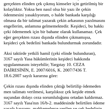
gerçekten elinden çek çıkmış kimseler için getirilmiş bir
kolaylıktır. Yoksa ben nasıl olsa bir yazı ile çekin
ödenmesini yasaklıyorum, o halde bankada karşılığı
olmasa da bir talimat yazarak çekin arkasının yazılmasını
engellerim, anlamına gelmemektedir. Keşideci, bu hakkı
çeki ödememek için bir bahane olarak kullanamaz. Çek
eğer gerçekten rızası dışında elinden çıkmamışsa,
keşideci çek bedelini bankada bulundurmak zorundadır.
Aksi taktirde yetkili hamil (çeki elinde bulunduran),
3167 sayılı Yasa hükümlerinin keşideci hakkında
uygulanmasını isteyebilir; Yargıtay 10. CEZA
DAİRESİNİN, E. 2007/6016, K. 2007/7436 T.
18.6.2007 sayılı kararına göre:
Çekin rızası dışında elinden çıktığı belirtilip ödemeden
men talimatı verilmesi, karşılıksız çek keşide etmek
suçundan dolayı ceza sorumluluğunu ortadan kaldırmaz.
3167 sayılı Yasa'nın 16/b-2. maddesinde belirtilen ödeme
yasağı kavramı, mahkemelerce verilen ve çek bedelinin