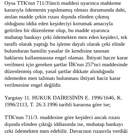
Oysa TTK'nın 711/3'üncü maddesi uyarınca mahkeme
kararıyla ödemenin yapılmamış olması durumunda dahi,
anılan madde çekin rızası dışında elinden çıkmış
olduğunu iddia eden keşideciyi korumak amacıyla
getirilen bir düzenleme olup, bu madde uyarınca
muhatap bankayı çeki ödemekten men eden keşideci, tek
taraflı olarak yaptığı bu işleme dayalı olarak çeki elinde
bulunduran hamilin yasalar ile kendisine tanınan
haklarını kullanmasına engel olamaz. İhtiyati hacze karar
verilmesi için gereken şartlar İİK'nın 257'nci maddesinde
düzenlenmiş olup, yasal şartlar dikkate alındığında
ödemeden men talimatı bulunması ihtiyati haciz karar
verilmesine engel değildir.
Yargıtay 11. HUKUK DAİRESİNİN E. 1996/1646, K.
1996/2113, T. 26.3.1996 tarihli kararına göre ise;
TTK'nun 711/3. maddesine göre keşideci ancak rızası
dışında elinden çıktığı iddiasında ise, muhatap bankayı
çeki ödemekten men edebilir. Davacının rızasıyla verdiği