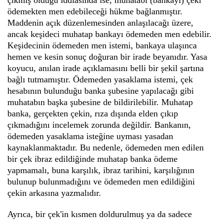
çıkmış olduğu iddiasında ise, muhatabı (bankayı) çeki
ödemekten men edebileceği hükme bağlanmıştır.
Maddenin açık düzenlemesinden anlaşılacağı üzere,
ancak keşideci muhatap bankayı ödemeden men edebilir.
Keşidecinin ödemeden men istemi, bankaya ulaşınca
hemen ve kesin sonuç doğuran bir irade beyanıdır. Yasa
koyucu, anılan irade açıklamasını belli bir şekil şartına
bağlı tutmamıştır. Ödemeden yasaklama istemi, çek
hesabının bulunduğu banka şubesine yapılacağı gibi
muhatabın başka şubesine de bildirilebilir. Muhatap
banka, gerçekten çekin, rıza dışında elden çıkıp
çıkmadığını incelemek zorunda değildir. Bankanın,
ödemeden yasaklama isteğine uyması yasadan
kaynaklanmaktadır. Bu nedenle, ödemeden men edilen
bir çek ibraz edildiğinde muhatap banka ödeme
yapmamalı, buna karşılık, ibraz tarihini, karşılığının
bulunup bulunmadığını ve ödemeden men edildiğini
çekin arkasına yazmalıdır.
Ayrıca, bir çek'in kısmen doldurulmuş ya da sadece