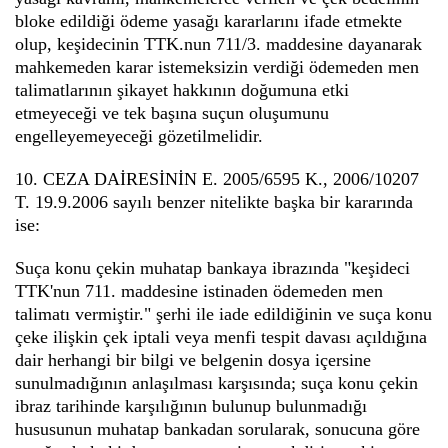
bloke edildiği ödeme yasağı kararlarını ifade etmekte
olup, keşidecinin TTK.nun 711/3. maddesine dayanarak
mahkemeden karar istemeksizin verdiği ödemeden men
talimatlarının şikayet hakkının doğumuna etki
etmeyeceği ve tek başına suçun oluşumunu
engelleyemeyeceği gözetilmelidir.
10. CEZA DAİRESİNİN E. 2005/6595 K., 2006/10207
T. 19.9.2006 sayılı benzer nitelikte başka bir kararında
ise:
Suça konu çekin muhatap bankaya ibrazında "keşideci
TTK'nun 711. maddesine istinaden ödemeden men
talimatı vermiştir." şerhi ile iade edildiğinin ve suça konu
çeke ilişkin çek iptali veya menfi tespit davası açıldığına
dair herhangi bir bilgi ve belgenin dosya içersine
sunulmadığının anlaşılması karşısında; suça konu çekin
ibraz tarihinde karşılığının bulunup bulunmadığı
hususunun muhatap bankadan sorularak, sonucuna göre