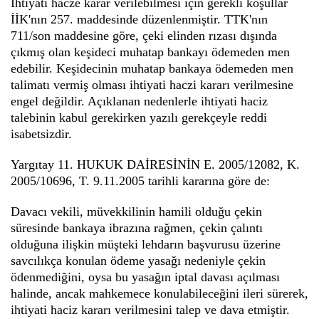
İhtiyati hacze karar verilebilmesi için gerekli koşullar
İİK'nın 257. maddesinde düzenlenmiştir. TTK'nın
711/son maddesine göre, çeki elinden rızası dışında
çıkmış olan keşideci muhatap bankayı ödemeden men
edebilir. Keşidecinin muhatap bankaya ödemeden men
talimatı vermiş olması ihtiyati haczi kararı verilmesine
engel değildir. Açıklanan nedenlerle ihtiyati haciz
talebinin kabul gerekirken yazılı gerekçeyle reddi
isabetsizdir.
Yargıtay 11. HUKUK DAİRESİNİN E. 2005/12082, K.
2005/10696, T. 9.11.2005 tarihli kararına göre de:
Davacı vekili, müvekkilinin hamili olduğu çekin
süresinde bankaya ibrazına rağmen, çekin çalıntı
olduğuna ilişkin müşteki lehdarın başvurusu üzerine
savcılıkça konulan ödeme yasağı nedeniyle çekin
ödenmediğini, oysa bu yasağın iptal davası açılması
halinde, ancak mahkemece konulabileceğini ileri sürerek,
ihtiyati haciz kararı verilmesini talep ve dava etmiştir.