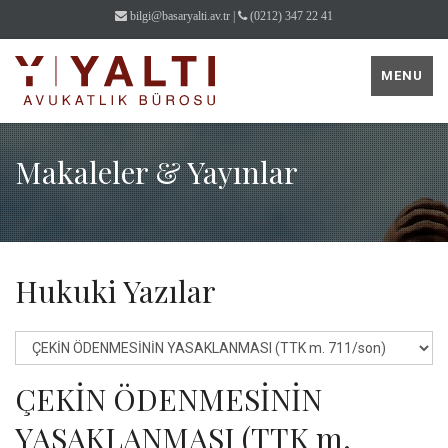
bilgi@basaryalti.av.tr
|
(0212) 347 22 41
MENU
Makaleler & Yayınlar
Hukuki Yazılar
ÇEKİN ÖDENMESİNİN
YASAKLANMASI (TTK m.