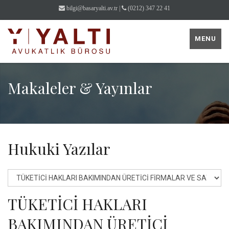
bilgi@basaryalti.av.tr
|
(0212) 347 22 41
MENU
Makaleler & Yayınlar
Hukuki Yazılar
TÜKETİCİ HAKLARI
BAKIMINDAN ÜRETİCİ