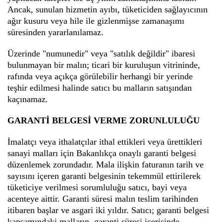
Ancak, sunulan hizmetin ayıbı, tüketiciden sağlayıcının
ağır kusuru veya hile ile gizlenmişse zamanaşımı
süresinden yararlanılamaz.
Üzerinde "numunedir" veya "satılık değildir" ibaresi
bulunmayan bir malın; ticari bir kuruluşun vitrininde,
rafında veya açıkça görülebilir herhangi bir yerinde
teşhir edilmesi halinde satıcı bu malların satışından
kaçınamaz.
GARANTİ BELGESİ VERME ZORUNLULUĞU
İmalatçı veya ithalatçılar ithal ettikleri veya ürettikleri
sanayi malları için Bakanlıkça onaylı garanti belgesi
düzenlemek zorundadır. Mala ilişkin faturanın tarih ve
sayısını içeren garanti belgesinin tekemmül ettirilerek
tüketiciye verilmesi sorumluluğu satıcı, bayi veya
acenteye aittir. Garanti süresi malın teslim tarihinden
itibaren başlar ve asgari iki yıldır. Satıcı; garanti belgesi
kapsamındaki malların, garanti süresi içerisinde